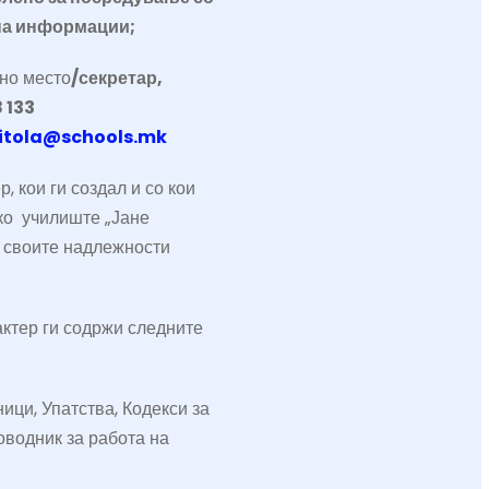
на информации;
но место
/секретар,
 133
itola@schools.mk
, кои ги создал и со кои
ко училиште
„Јане
 своите надлежности
ктер ги содржи следните
ици, Упатства, Кодекси за
оводник за работа на