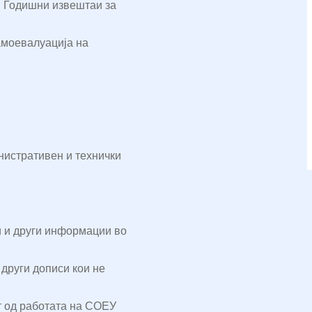
 Годишни извештаи за
амоевалуација на
нистративен и технички
и и други информации во
други дописи кои не
т од работата на СОЕУ