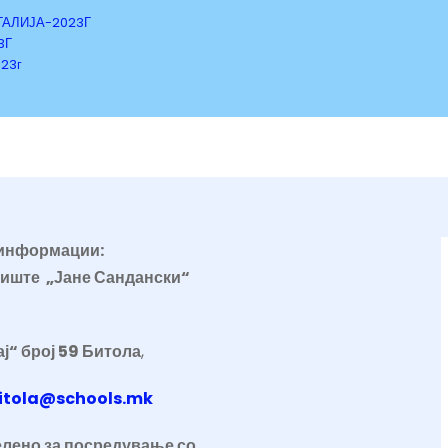
ГАЛИЈА-2023Г
3Г
23г
 информации:
иште „Јане Сандански“
ј“ број 59 Битола
,
itola@schools.mk
елено за посредување со