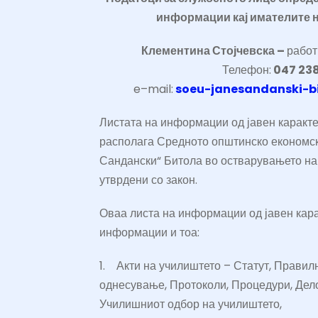
информации кај имателите 
Клементина Стојчевска –
работ
Телефон:
047 238
e
–
mail
:
soeu-janesandanski-b
Листата на информации од јавен карактер
располага Средното општинско економс
Сандански“ Битола во остварувањето на
утврдени со закон.
Оваа листа на информации од јавен кара
информации и тоа:
1.
Акти на училиштето – Статут, Правилн
однесување, Протоколи, Процедури, Дел
Училишниот одбор на училиштето,