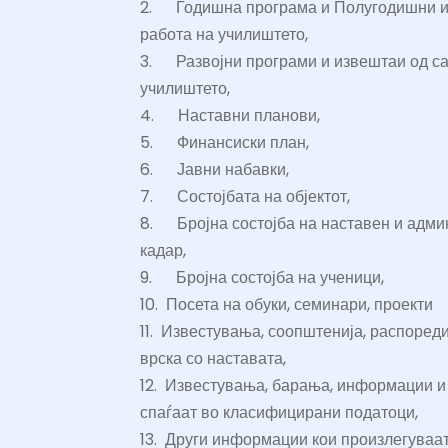
2.
Годишна програма и Полугодишни и
работа на училиштето,
3.
Развојни програми и извештаи од с
училиштето,
4.
Наставни планови,
5.
Финансиски план,
6.
Јавни набавки,
7.
Состојбата на објектот,
8.
Бројна состојба на наставен и адми
кадар,
9.
Бројна состојба на ученици,
10.
Посета на обуки, семинари, проекти
11.
Известувања, соопштенија, распоред
врска со наставата,
12.
Известувања, барања, информации и 
спаѓаат во класифицирани податоци,
13.
Други информации кои произлегуваа