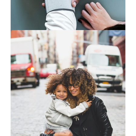
Family Law Advisory
Family
/
Law