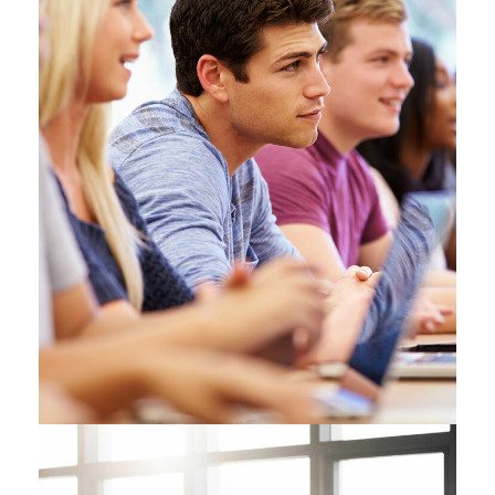
Free Tuition From Prof.
Smith
Study
/
Tuition