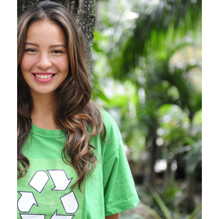
Charity & Voluntary For
Social
Charity
/
Social