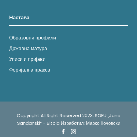
Настава
Образовни профили
Државна матура
Уписи и пријави
Феријална пракса
Copyright All Right Reserved 2023, SOEU „Jane
Sandanski“ - Bitola ㅤㅤㅤㅤㅤㅤㅤㅤㅤㅤㅤㅤㅤㅤㅤㅤㅤㅤㅤㅤㅤㅤㅤㅤㅤㅤㅤㅤㅤㅤㅤㅤㅤㅤㅤИзработил: Марко Кочовскиㅤㅤㅤㅤ