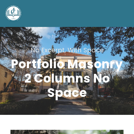
No Excerpt, With Space
Portfolio Masonry
2 Columns No
Space