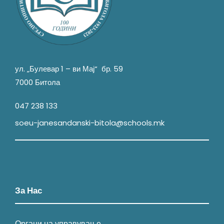
ул. „Булевар 1 – ви Мај“ бр. 59
7000 Битола
047 238 133
soeu-janesandanski-bitola@schools.mk
За Нас
Органи на управување