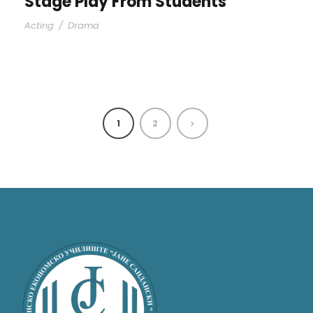
Stage Play From Students
Acting
/
Drama
1
2