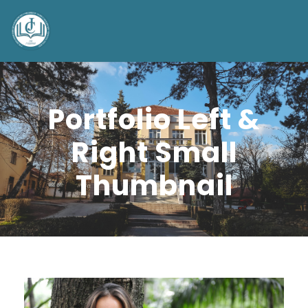
Portfolio Left &
Right Small
Thumbnail