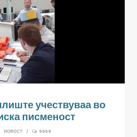
илиште учествуваа во
иска писменост
НОВОСТ
9958