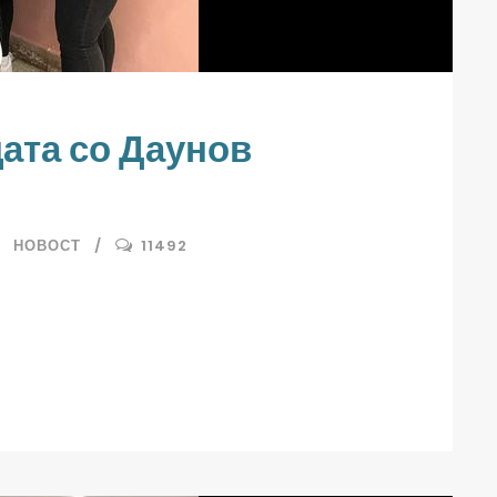
ата со Даунов
НОВОСТ
11492