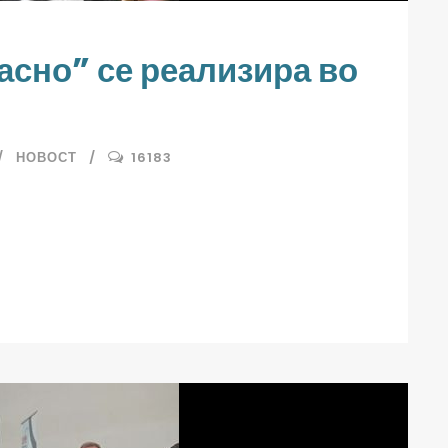
асно” се реализира во
НОВОСТ
16183