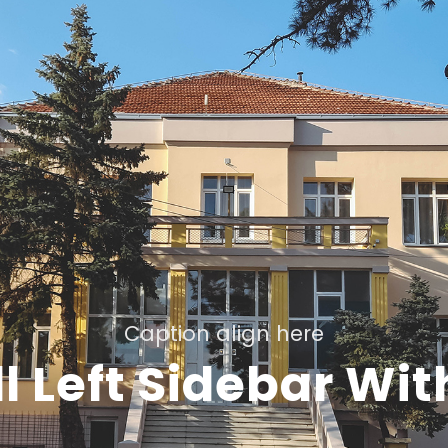
Caption align here
ll Left Sidebar Wi