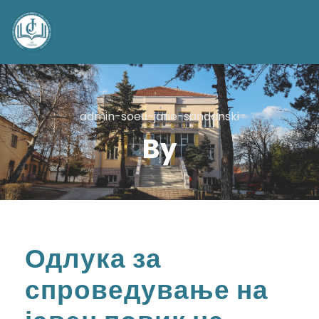
admin-soeu-jane-sandanski
By
Одлука за
спроведување на