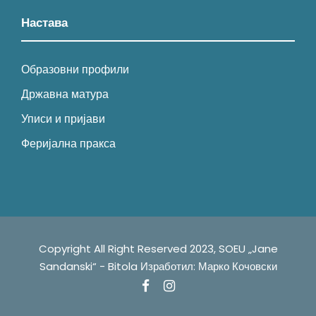
Настава
Образовни профили
Државна матура
Уписи и пријави
Феријална пракса
Copyright All Right Reserved 2023, SOEU „Jane
Sandanski“ - Bitola ㅤㅤㅤㅤㅤㅤㅤㅤㅤㅤㅤㅤㅤㅤㅤㅤㅤㅤㅤㅤㅤㅤㅤㅤㅤㅤㅤㅤㅤㅤㅤㅤㅤㅤㅤИзработил: Марко Кочовскиㅤㅤㅤㅤ