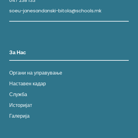
047 238 133
soeu-janesandanski-bitola@schools.mk
За Нас
Органи на управување
Наставен кадар
Служба
Историјат
Галерија