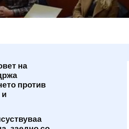
овет на
држа
нето против
 и
исуствуваа
а, заедно со