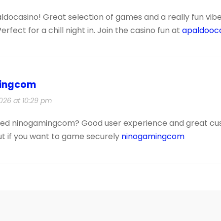
ldocasino! Great selection of games and a really fun vib
erfect for a chill night in. Join the casino fun at
apaldooc
ingcom
026 at 10:29 pm
sed ninogamingcom? Good user experience and great c
t if you want to game securely
ninogamingcom