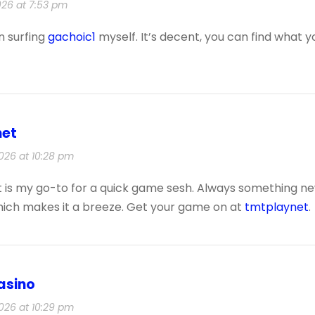
026 at 7:53 pm
n surfing
gachoic1
myself. It’s decent, you can find what y
net
026 at 10:28 pm
is my go-to for a quick game sesh. Always something new 
hich makes it a breeze. Get your game on at
tmtplaynet
.
asino
026 at 10:29 pm