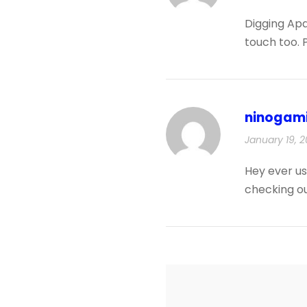
Digging Apa
touch too. P
ninogam
January 19, 2
Hey ever u
checking ou