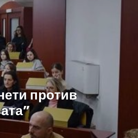
нети против
њата”