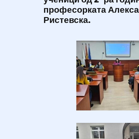
професорката Алекс
Ристевска.