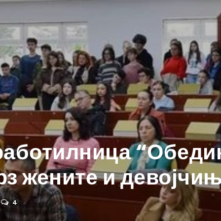
работилница “Обеди
рз жените и девојчи
4