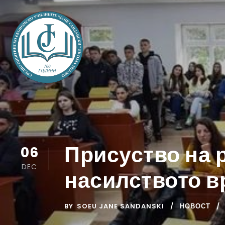
Присуство на 
06
DEC
насилството в
BY
SOEU JANE SANDANSKI
НОВОСТ