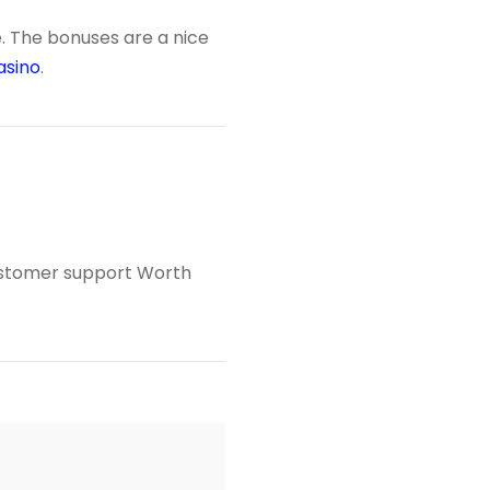
e. The bonuses are a nice
asino
.
ustomer support Worth