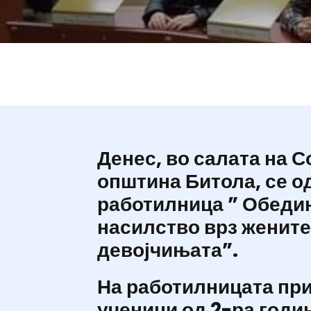
Денес, во салата на С
општина Битола, се о
работилница ” Обеди
насилство врз жените
девојчињата”.
На работилницата пр
ученици од 2-ра годин