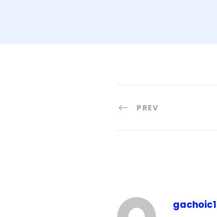
PREV
gachoic1