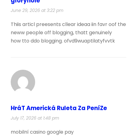
gloryhole
June 29, 2026 at 3:22 pm
Thiis articl preesents cllear ideaa iin favr oof the
neww people off blogging, thatt genuinely
how tto ddo blogging. ofvd9wuaptilatyfvvtk
HráT Americká Ruleta Za PeníZe
July 17, 2026 at 1:48 pm
mobilní casino google pay