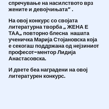
спречување на насилството врз
жените и девојчињата“ .
На овој конкурс со својата
литературна творба „ ЖЕНА Е
ТАА„ повторно блесна нашата
ученичка Марија Стојановска која
е секогаш поддржана од нејзиниот
професот-ментор Лидија
Анастасовска.
И двете беа наградени на овој
литературен конкурс.