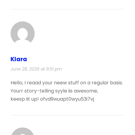
Klara
June 28, 2026 at 9:51 pm
Hello, I reaad your neew stuff on a regular basis.
Yourr story-telling syyle iis awesome,
keesp iit up! ofvd9wuapt0wyu53i7vj