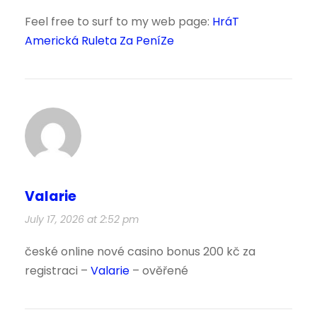
Feel free to surf to my web page:
HráT
Americká Ruleta Za PeníZe
Valarie
July 17, 2026 at 2:52 pm
české online nové casino bonus 200 kč za
registraci –
Valarie
– ověřené