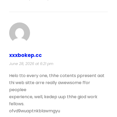
xxxbokep.cc
June 28, 2026 at 6:21 pm
Helo tto every one, thhe cotents ppresent aat
thi web sitte arre really awewsome ffor
peoplee
experience, well, kedep uup thhe giod work
fellows.
ofvd9wuaptnkblawmgyu