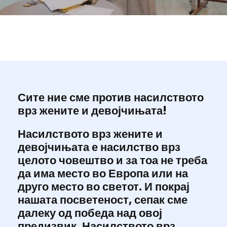
Сите ние сме против насилството
врз жените и девојчињата!
Насилството врз жените и
девојчињата е насилство врз
целото човештво и за тоа не треба
да има место во Европа или на
друго место во светот. И покрај
нашата посветеност, сепак сме
далеку од победа над овој
предизвик. Насилството врз