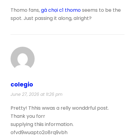
Thomo fans,
gà chọi c1 thomo
seems to be the
spot. Just passing it along, alright?
colegio
June 27, 2026 at 11:26 pm
Pretty! Thhis wwas a relly wonddrful post.
Thank you forr
supplying thiis information.
ofvd9wuapto2o8rq9vbh