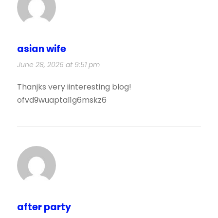
asian wife
June 28, 2026 at 9:51 pm
Thanjks very iinteresting blog!
ofvd9wuaptal1g6mskz6
after party