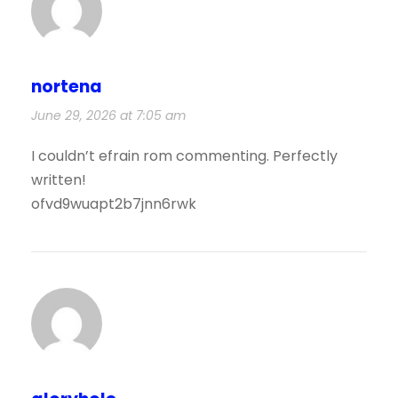
nortena
June 29, 2026 at 7:05 am
I couldn’t efrain rom commenting. Perfectly
written!
ofvd9wuapt2b7jnn6rwk