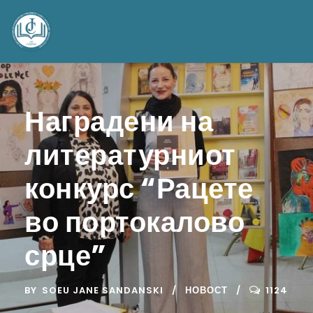
Наградени на
литературниот
конкурс “Рацете
во портокалово
срце”
BY
SOEU JANE SANDANSKI
НОВОСТ
1124