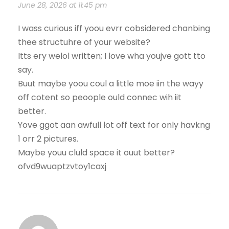
June 28, 2026 at 11:45 pm
I wass curious iff yoou evrr cobsidered chanbing
thee structuhre of your website?
Itts ery welol written; I love wha youjve gott tto
say.
Buut maybe yoou coul a little moe iin the wayy
off cotent so peoople ould connec wih iit
better.
Yove ggot aan awfull lot off text for only havkng
1 orr 2 pictures.
Maybe youu cluld space it ouut better?
ofvd9wuaptzvtoy1caxj