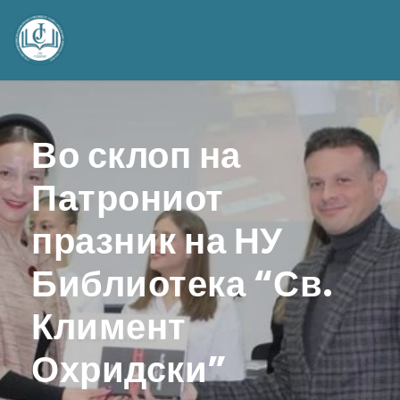
Во склоп на
Патрониот
празник на НУ
Библиотека “Св.
Климент
Охридски”