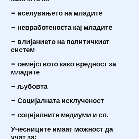
– иселувањето на младите
– невработеноста кај младите
– влијанието на политичкиот
систем
– семејството како вредност за
младите
– љубовта
– Социјалната исклученост
– социјалните медиуми и сл.
Учесниците имаат можност да
учат за: