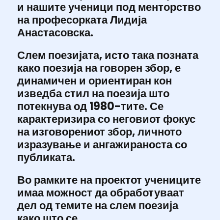
и нашите ученици под менторство
на професорката Лидија
Анастасовска.
Слем поезијата, исто така позната
како поезија на говорен збор, е
динамичен и ориентиран кон
изведба стил на поезија што
потекнува од 1980-тите. Се
карактеризира со неговиот фокус
на изговорениот збор, личното
изразување и ангажираноста со
публиката.
Во рамките на проектот учениците
имаа можност да обработуваат
дел од темите на слем поезија
како што се