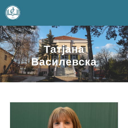
Татјана
Василевска