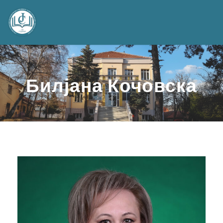
Билјана Кочовска