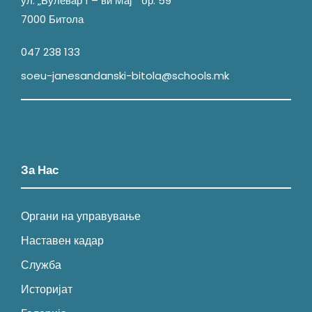
ул. „Булевар 1 – ви Мај“ бр. 59
7000 Битола
047 238 133
soeu-janesandanski-bitola@schools.mk
За Нас
Органи на управување
Наставен кадар
Служба
Историјат