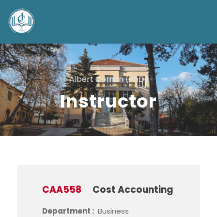
Albert Coman (PhD)
Instructor
CAA558
Cost Accounting
Department :
Business