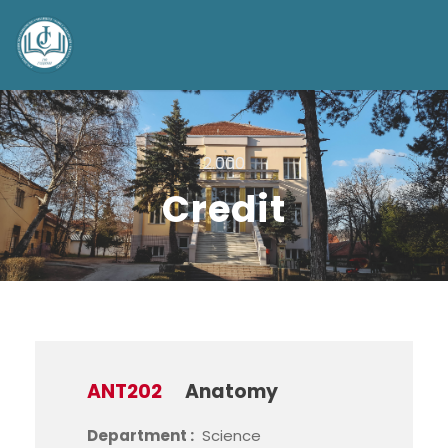
2.000
Credit
ANT202
Anatomy
Department :
Science