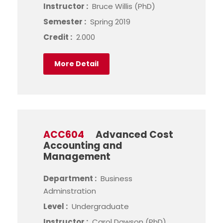
Instructor :
Bruce Willis (PhD)
Semester :
Spring 2019
Credit :
2.000
More Detail
ACC604
Advanced Cost
Accounting and
Management
Department :
Business
Adminstration
Level :
Undergraduate
Instructor :
Carol Dawson (PhD)