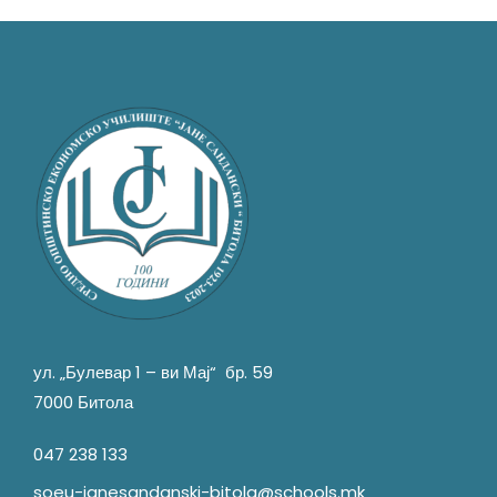
ул. „Булевар 1 – ви Мај“ бр. 59
7000 Битола
047 238 133
soeu-janesandanski-bitola@schools.mk