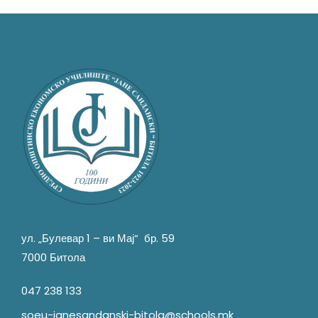
ул. „Булевар 1 – ви Мај“ бр. 59
7000 Битола
047 238 133
soeu-janesandanski-bitola@schools.mk