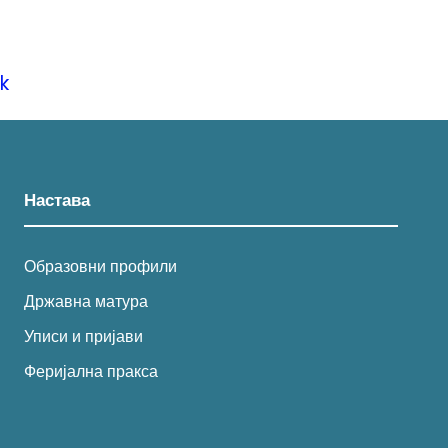
k
Настава
Образовни профили
Државна матура
Уписи и пријави
Феријална пракса