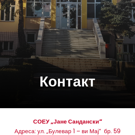
Контакт
СОЕУ „Јане Сандански“
Адреса: ул. „Булевар 1 – ви Мај“ бр. 59