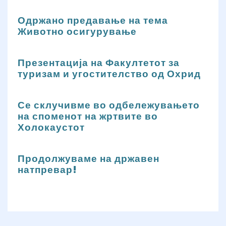
Одржано предавање на тема
Животно осигурување
Презентација на Факултетот за
туризам и угостителство од Охрид
Се склучивме во одбележувањето
на споменот на жртвите во
Холокаустот
Продолжуваме на државен
натпревар!