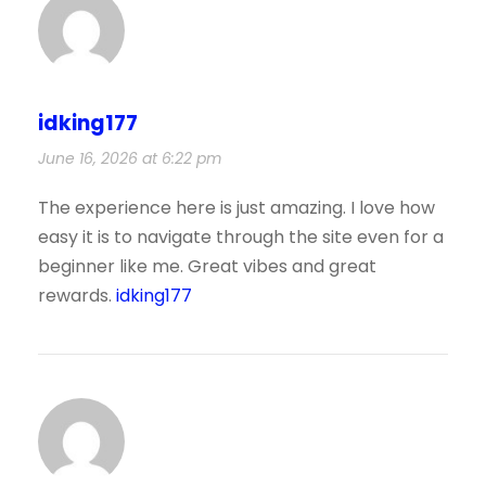
idking177
June 16, 2026 at 6:22 pm
The experience here is just amazing. I love how
easy it is to navigate through the site even for a
beginner like me. Great vibes and great
rewards.
idking177