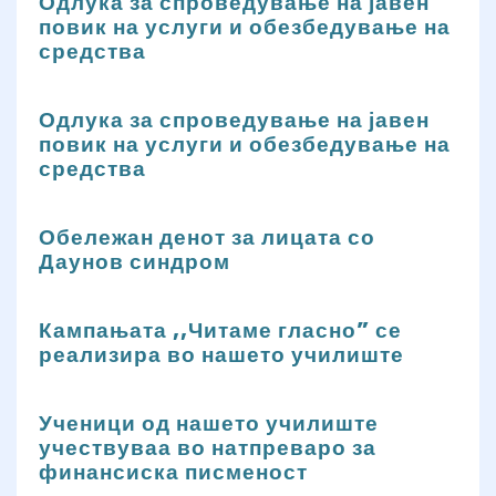
Одлука за спроведување на јавен
повик на услуги и обезбедување на
средства
Одлука за спроведување на јавен
повик на услуги и обезбедување на
средства
Обележан денот за лицата со
Даунов синдром
Кампањата ,,Читаме гласно” се
реализира во нашето училиште
Ученици од нашето училиште
учествуваа во натпреваро за
финансиска писменост