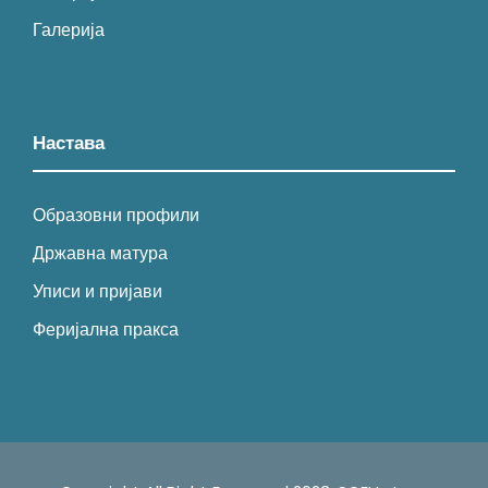
Галерија
Настава
Образовни профили
Државна матура
Уписи и пријави
Феријална пракса