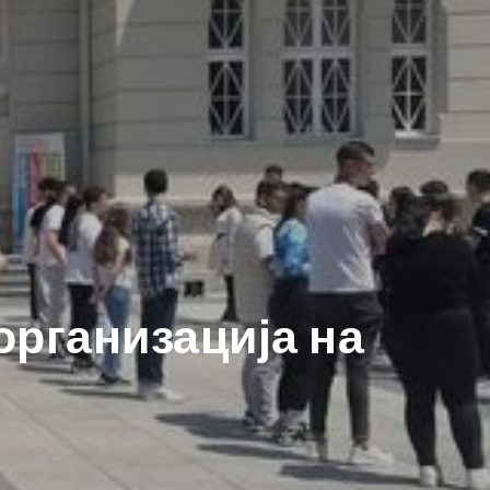
организација на