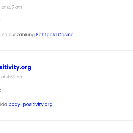
 at 11:15 am
:
sino auszahlung
Echtgeld Casino
itivity.org
6 at 4:50 am
:
rida
body-positivity.org