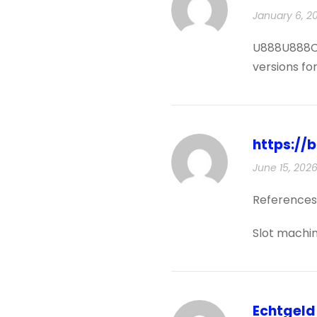
January 6, 2
U888U888COO
versions fo
https://b
June 15, 2026
References
Slot machi
Echtgeld