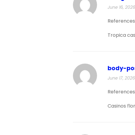
June 16, 2026
References
Tropica ca
body-pos
June 17, 202
References
Casinos flo