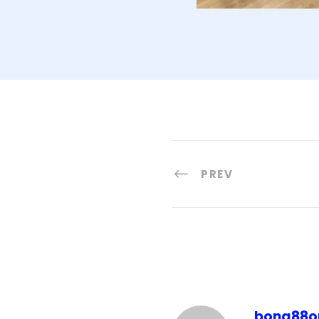
PREV
bong88o