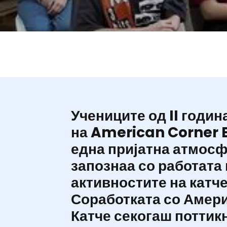
Учениците од II годин
на American Corner B
една пријатна атмосф
запознаа со работата 
активностите на катче
Соработката со Амер
Катче секогаш поттик