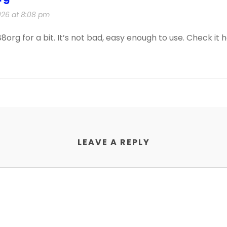
026 at 8:08 pm
org for a bit. It’s not bad, easy enough to use. Check it 
LEAVE A REPLY