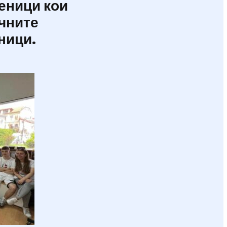
ченици кои
ичните
ници.