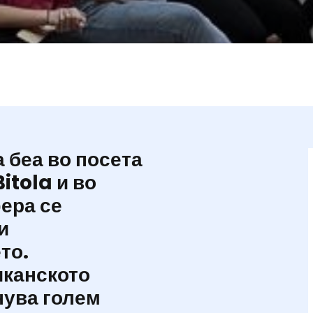
а беа во посета
itola и во
ера се
и
то.
иканското
нува голем