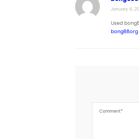
January 6, 2
Used bong88
bong88org