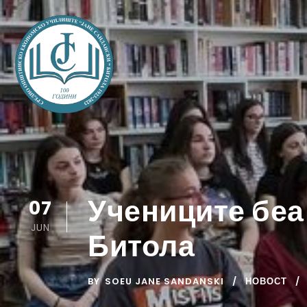
Учениците беа
07
JUN
Битола
BY
SOEU JANE SANDANSKI
НОВОСТ