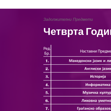
Задолжителни Предмети
Четврта Годи