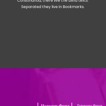
Consonantia, there live the blind texts.
Separated they live in Bookmarks.