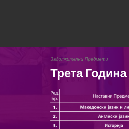
Задолжителни Предмети
Трета Година