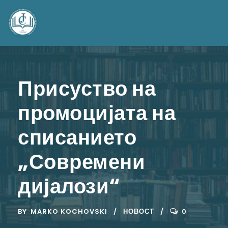
Присуство на
промоцијата на
списанието
„Современи
дијалози“
BY
MARKO KOCHOVSKI
НОВОСТ
0