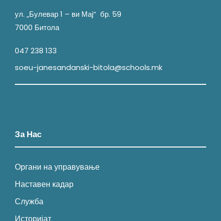
ул. „Булевар 1 – ви Мај“ бр. 59
7000 Битола
047 238 133
soeu-janesandanski-bitola@schools.mk
За Нас
Органи на управување
Наставен кадар
Служба
Историјат