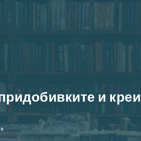
придобивките и кре
0