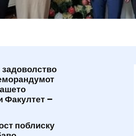
и задоволство
Меморандумот
нашето
и Факултет –
ост поблиску
баво