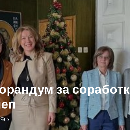
рандум за соработк
леп
2