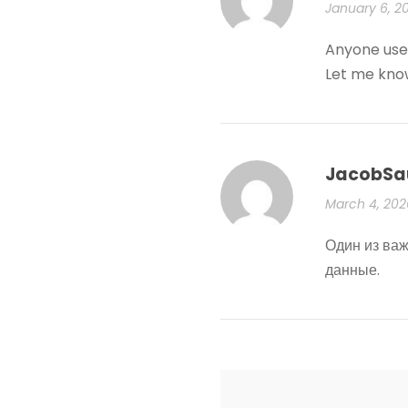
January 6, 2
Anyone used
Let me kno
JacobSa
March 4, 202
Один из важ
данные.