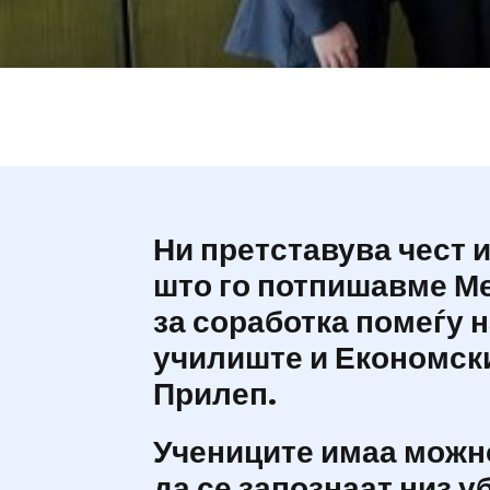
Ни претставува чест 
што го потпишавме 
за соработка помеѓу 
училиште и
Економск
Прилеп
.
Учениците имаа можн
да се запознаат низ у