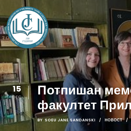
Потпишан мемо
15
DEC
факултет При
BY
SOEU JANE SANDANSKI
НОВОСТ