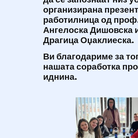
организирана презент
работилница од проф
Ангелоска Дишовска и
Драгица Оџаклиеска.
Ви благодариме за то
нашата соработка про
иднина.