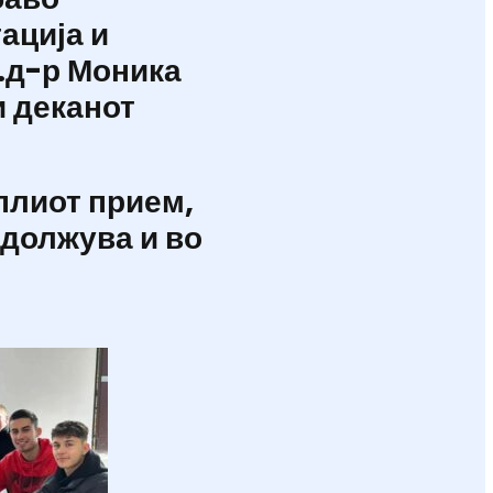
ација и
.д-р Моника
 деканот
плиот прием,
должува и во