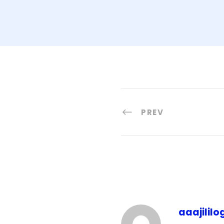
PREV
aaajililo