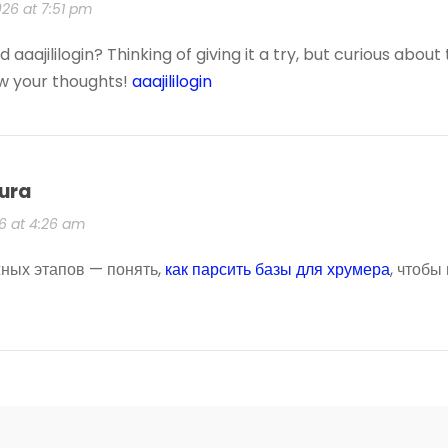
026 at 7:51 pm
 aaajililogin? Thinking of giving it a try, but curious ab
w your thoughts!
aaajililogin
ura
6 at 4:26 am
ных этапов — понять,
как парсить базы для хрумера
, чтобы