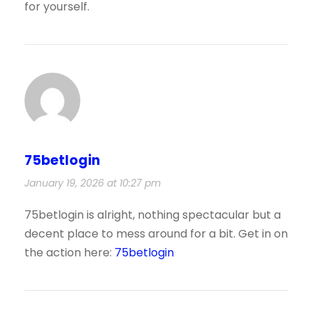
for yourself.
75betlogin
January 19, 2026 at 10:27 pm
75betlogin is alright, nothing spectacular but a
decent place to mess around for a bit. Get in on
the action here:
75betlogin