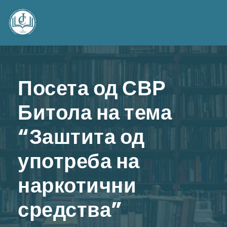
Посета од СВР
Битола на тема
“Заштита од
употреба на
наркотични
средства”