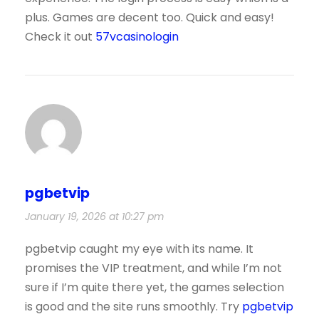
plus. Games are decent too. Quick and easy!
Check it out
57vcasinologin
pgbetvip
January 19, 2026 at 10:27 pm
pgbetvip caught my eye with its name. It
promises the VIP treatment, and while I’m not
sure if I’m quite there yet, the games selection
is good and the site runs smoothly. Try
pgbetvip