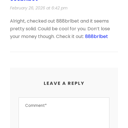
February 26, 2026 at 6:42 pm
Alright, checked out 888brlbet and it seems
pretty solid. Could be cool for you. Don’t lose
your money though. Check it out:
888brlbet
LEAVE A REPLY