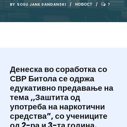
BY
SOEU JANE SANDANSKI
НОВОСТ
7
Денеска во соработка со
СВР Битола се одржа
едукативно предавање на
тема ,,Заштита од
употреба на наркотични
средства”, со учениците
од 2-ра и 3-та година.