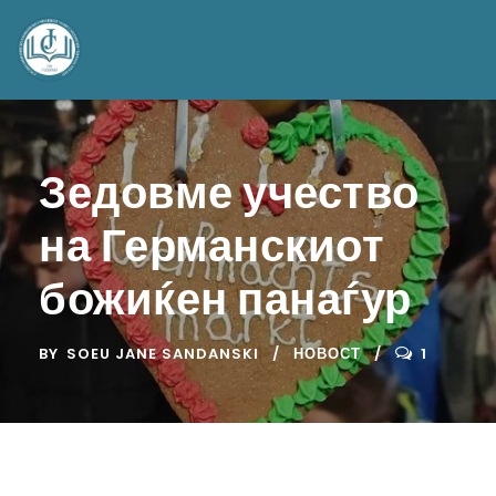
Зедовме учество
на Германскиот
божиќен панаѓур
BY
SOEU JANE SANDANSKI
НОВОСТ
1