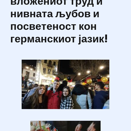
вложениот труд и
нивната љубов и
посветеност кон
германскиот јазик!